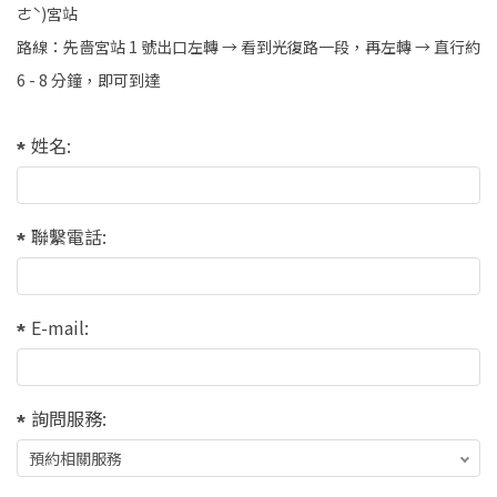
ㄜˋ)宮站
路線：先嗇宮站 1 號出口左轉 → 看到光復路一段，再左轉 → 直行約
6 - 8 分鐘，即可到達
姓名:
聯繫電話:
E-mail:
詢問服務: